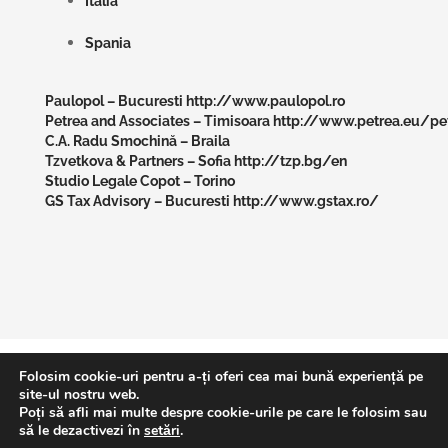
Italia
Spania
Paulopol – Bucuresti
http://www.paulopol.ro
Petrea and Associates – Timisoara
http://www.petrea.eu/petr
C.A. Radu Smochină – Braila
Tzvetkova & Partners – Sofia
http://tzp.bg/en
Studio Legale Copot – Torino
GS Tax Advisory – Bucuresti
http://www.gstax.ro/
Folosim cookie-uri pentru a-ți oferi cea mai bună experiență pe
site-ul nostru web.
Copyright ©2025 MARIN&PASALODOS S.L. |
Aviso Legal y
Poți să afli mai multe despre cookie-urile pe care le folosim sau
să le dezactivezi în
setări
.
Política de Privacidad
|
Política de Devoluciones