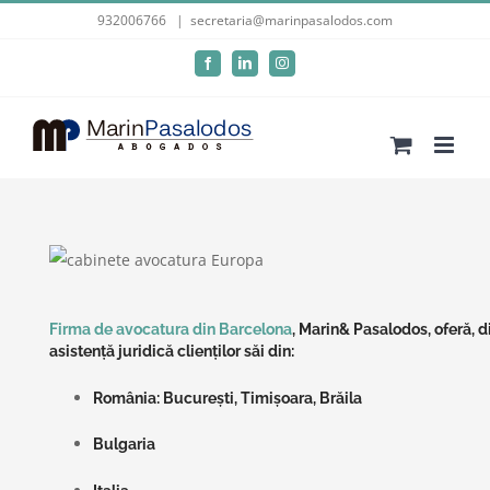
Skip
932006766
|
secretaria@marinpasalodos.com
to
Facebook
LinkedIn
Instagram
content
Firma de avocatura din Barcelona
, Marin& Pasalodos,
oferă, d
asistență juridică clienților săi din:
România: București, Timișoara, Brăila
Bulgaria