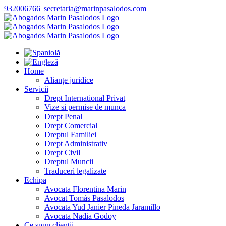
Skip
932006766
|
secretaria@marinpasalodos.com
to
Facebook
LinkedIn
Instagram
content
Home
Alianțe juridice
Servicii
Drept International Privat
Vize si permise de munca
Drept Penal
Drept Comercial
Dreptul Familiei
Drept Administrativ
Drept Civil
Dreptul Muncii
Traduceri legalizate
Echipa
Avocata Florentina Marin
Avocat Tomás Pasalodos
Avocata Yud Janier Pineda Jaramillo
Avocata Nadia Godoy
Ce spun clientii