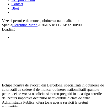
Contact
Blog
Vize si permise de munca, obtinerea nationalitatii in
Spania
Florentina Marin
2020-02-18T12:24:32+00:00
Loading...
Echipa noastra de avocati din Barcelona, specializati in obtinerea de
autorizatii de sedere si de munca, obtinerea nationalitatii spaniole
pentru cei ce vor sa o solicite si mereu pregatiti in a castiga cererile
de Recurs impotriva deciziilor nefavorabile dictate de catre
Administratia Publica, ofera toate aceste servicii la preturi
competitive.