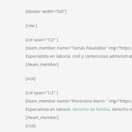
[divider width=”full”]
[row ]
[col span=”1/2″ ]
[team_member name=”Tomás Pasalodos” img=”https:/
Especialista en laboral, civil y contencioso administra
[/team_member]
[/col]
[col span=”1/2″ ]
[team_member name=”Florentina Marin ” img=”https:
Especialista en laboral,
derecho de familia
, derecho m
[/team_member]
[/col]