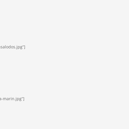
alodos.jpg”]
-marin.jpg”]