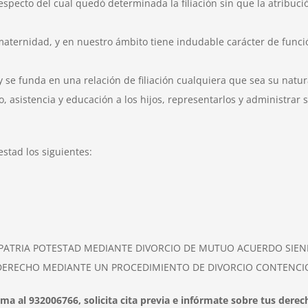
specto del cual quedó determinada la filiación sin que la atribuci
aternidad, y en nuestro ámbito tiene indudable carácter de función
 y se funda en una relación de filiación cualquiera que sea su natu
, asistencia y educación a los hijos, representarlos y administrar 
stad los siguientes:
PATRIA POTESTAD MEDIANTE DIVORCIO DE MUTUO ACUERDO SIEN
E DERECHO MEDIANTE UN PROCEDIMIENTO DE DIVORCIO CONTENCI
ama al 932006766, solicita cita previa e infórmate sobre tus derec