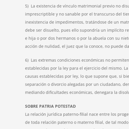
5) La existencia de vínculo matrimonial previo no disu
imprescriptible y no sanable por el transcurso del ti
inexistencia de impedimentos, tratándose de un matri
debe ser disuelto, pues ello supondría un implícito 
e hija o por dos hermanos o por la abuela con su nie
acción de nulidad, el juez que la conoce, no puede dar
6) Las extremas condiciones económicas no permiten al
establecidas por la ley para el ejercicio del mismo. L
causas establecidas por ley, lo que supone que, si bi
separación o divorcio alegadas por un ciudadano, deni
mediando dificultades económicas, denegara la disolu
SOBRE PATRIA POTESTAD
La relación jurídica paterno-filial nace entre los pro
de toda relación paterno o materno filial, de tal mod