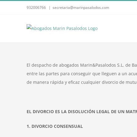
Skip
932006766
|
secretaria@marinpasalodos.com
to
content
El despacho de abogados Marin&Pasalodos S.L. de Bar
entre las partes para conseguir que lleguen a un acu
de manera rápida y eficaz cualquier divorcio de mut
EL DIVORCIO ES LA DISOLUCIÓN LEGAL DE UN MATR
1. DIVORCIO CONSENSUAL