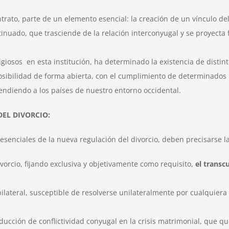
ntrato, parte de un elemento esencial: la creación de un vínculo d
inuado, que trasciende de la relación interconyugal y se proyecta fr
ligiosos en esta institución, ha determinado la existencia de distint
osibilidad de forma abierta, con el cumplimiento de determinados r
endiendo a los países de nuestro entorno occidental.
DEL DIVORCIO:
s esenciales de la nueva regulación del divorcio, deben precisarse l
vorcio, fijando exclusiva y objetivamente como requisito,
el transc
 bilateral, susceptible de resolverse unilateralmente por cualquier
educción de conflictividad conyugal en la crisis matrimonial, que q