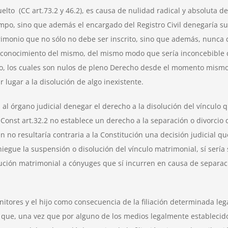
elto (CC art.73.2 y 46.2), es causa de nulidad radical y absoluta de
empo, sino que además el encargado del Registro Civil denegaría su
monio que no sólo no debe ser inscrito, sino que además, nunca d
reconocimiento del mismo, del mismo modo que sería inconcebible 
to, los cuales son nulos de pleno Derecho desde el momento mismo
 lugar a la disolución de algo inexistente.
 órgano judicial denegar el derecho a la disolución del vínculo qu
a Const art.32.2 no establece un derecho a la separación o divorcio
en no resultaría contraria a la Constitución una decisión judicial q
egue la suspensión o disolución del vínculo matrimonial, sí sería 
ción matrimonial a cónyuges que sí incurren en causa de separació
genitores y el hijo como consecuencia de la filiación determinada le
o que, una vez que por alguno de los medios legalmente establecido