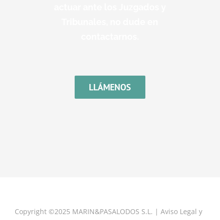
actuar ante los Juzgados y
Tribunales, no dude en
contactarnos.
LLÁMENOS
Copyright ©2025 MARIN&PASALODOS S.L. |
Aviso Legal y