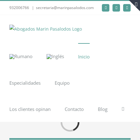
Saltar
932006766
|
secretaria@marinpasalodos.com
Facebook
LinkedIn
Instagra
al
contenido
Inicio
Especialidades
Equipo
Los clientes opinan
Contacto
Blog
Cargando...