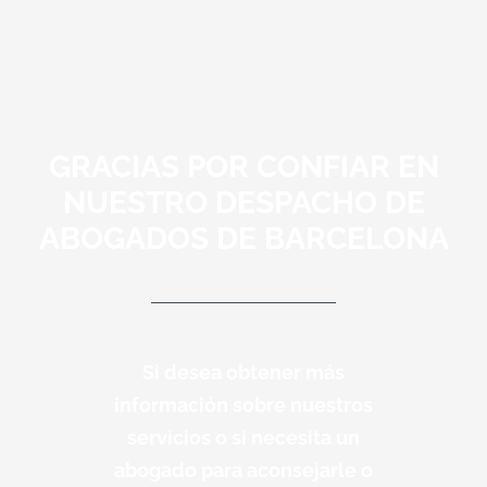
GRACIAS POR CONFIAR EN
NUESTRO DESPACHO DE
ABOGADOS DE BARCELONA
Si desea obtener más
información sobre nuestros
servicios o si necesita un
abogado para aconsejarle o