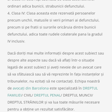
ordinari adica bunicii, strabunicii defunctului.
4. Clasa IV: Clasa aceasta este rezervată persoanelor
precum unchii, matusile si verii primari ai defunctului,
precum si pe fratii si surorile oricăruia dintre bunicii
defunctului, adica toate rudele colaterale pana la gradul
IV inclusiv.
Dacă doriți mai multe informații despre acest subiect sau
despre alte aspecte sau dacă vă aflați într-o situație
legată de acest subiect și aveți nevoie de un avocat care
să va sfătuiască sau să vă reprezinte în fața instanțelor și
tribunalelor, nu ezitați să ne contactați. Echipa noastră
de
avocați din Barcelona
este specializată în
DREPTUL
FAMILIEI
/ CIVIL/
DREPTUL PENAL
/ DREPTUL MUNCII/
DREPTUL STRĂINILOR și va lua toate măsurile necesare
pentru a obține un rezultat satisfăcător.