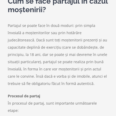
Cum se face partajul în cazul
moștenirii?
Partajul se poate face în două moduri: prin simpla
învoială a moștenitorilor sau prin hotărâre
judecătorească. Dacă sunt toți moștenitorii prezenți și au
capacitate deplină de exercițiu (care se dobândește, de
principiu, la 18 ani, dar se poate și mai devreme în unele
situații particulare), partajul se poate realiza prin bună
învoială, în forma în care vor moștenitorii și prin actul
care le convine. Însă dacă e vorba și de imobile, atunci el
trebuie să fie obligatoriu făcut în formă autentică.
Procesul de partaj
În procesul de partaj, sunt importante următoarele
etape: