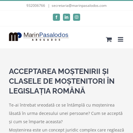
Skip
932006766
|
secretaria@marinpasalodos.com
to
Facebook
LinkedIn
Instagram
content
ACCEPTAREA MOȘTENIRII ȘI
CLASELE DE MOȘTENITORI ÎN
LEGISLAȚIA ROMÂNĂ
Te-ai întrebat vreodată ce se întâmplă cu moștenirea
lăsată în urma decesului unei persoane? Cum se acceptă
și cum se împarte aceasta?
Moștenirea este un concept juridic complex care reglează