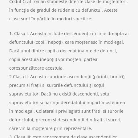
Codul Civil român stabilește diferite clase de moștenitori,
în funcție de gradul de rudenie cu defunctul. Aceste
clase sunt împărțite în moduri specifice:
1. Clasa I: Aceasta include descendenții în linie dreaptă ai
defunctului (copii, nepoți), care moștenesc în mod egal.
Dacă unul dintre copii a decedat înainte de defunct,
copiii acestuia (nepoții) vor moșteni partea
corespunzătoare acestuia.
2.Clasa II: Aceasta cuprinde ascendenții (părinți, bunici),
precum si frații si surorile defunctului și soțul
supraviețuitor. Dacă nu există descendenți, soțul
supraviețuitor și părinții decedatului împart moștenirea
în mod egal. Colateralii privilegiati sunt fratii si surorile
defunctului, precum si descendenții din frati si surori,
care vin la moștenire prin reprezentare.
3. Clasa III: este reprezentata de clasa ascendentilor