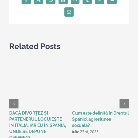
Facebook
X
Reddit
LinkedIn
WhatsApp
Tumblr
Pinterest
Vk
Email
Related Posts
DACĂ DIVORȚEZ ȘI
Cum este definită în Dreptul
A
PARTENERUL LOCUIEȘTE
Spaniol agresiunea
A
ÎN ITALIA, IAR EU ÎN SPANIA,
sexuală?
î
iulie 23rd, 2025
UNDE SE DEPUNE
d
a
CEREREA?