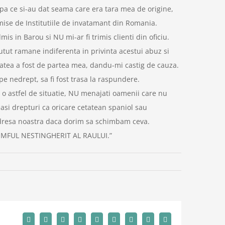
upa ce si-au dat seama care era tara mea de origine,
mise de Institutiile de invatamant din Romania.
s in Barou si NU mi-ar fi trimis clienti din oficiu.
utut ramane indiferenta in privinta acestui abuz si
ptatea a fost de partea mea, dandu-mi castig de cauza.
e nedrept, sa fi fost trasa la raspundere.
 o astfel de situatie, NU menajati oamenii care nu
asi drepturi ca oricare cetatean spaniol sau
 adresa noastra daca dorim sa schimbam ceva.
UMFUL NESTINGHERIT AL RAULUI.”
Facebook
X
Reddit
LinkedIn
WhatsApp
Tumblr
Pinterest
Vk
Email