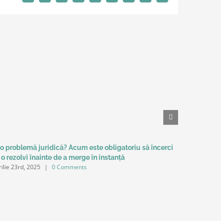
 o problemă juridică? Acum este obligatoriu să încerci
ACCEPTAR
 o rezolvi înainte de a merge în instanță
ÎN LEGIS
rilie 23rd, 2025
|
0 Comments
septembrie 