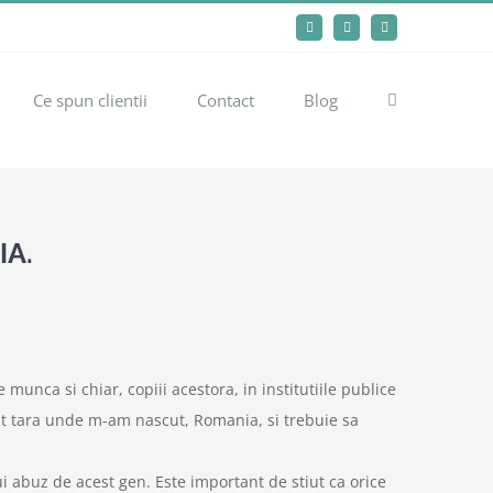
Facebook
LinkedIn
Instagram
Ce spun clientii
Contact
Blog
IA.
 munca si chiar, copiii acestora, in institutiile publice
lt tara unde m-am nascut, Romania, si trebuie sa
ui abuz de acest gen. Este important de stiut ca orice