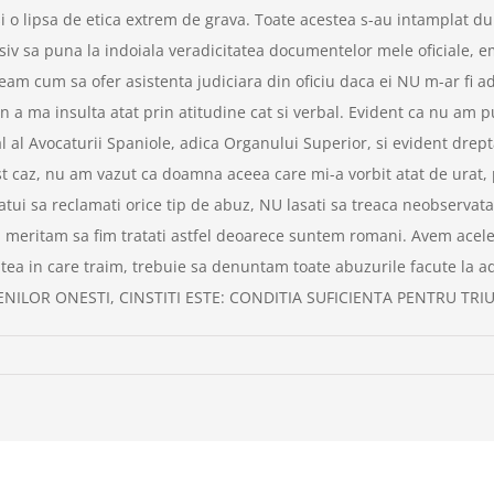
i o lipsa de etica extrem de grava. Toate acestea s-au intamplat d
iv sa puna la indoiala veradicitatea documentelor mele oficiale, e
am cum sa ofer asistenta judiciara din oficiu daca ei NU m-ar fi admi
n a ma insulta atat prin atitudine cat si verbal. Evident ca nu am p
al al Avocaturii Spaniole, adica Organului Superior, si evident dre
t caz, nu am vazut ca doamna aceea care mi-a vorbit atat de urat, p
tui sa reclamati orice tip de abuz, NU lasati sa treaca neobservata
a meritam sa fim tratati astfel deoarece suntem romani. Avem acele
tea in care traim, trebuie sa denuntam toate abuzurile facute la
ENILOR ONESTI, CINSTITI ESTE: CONDITIA SUFICIENTA PENTRU TRI