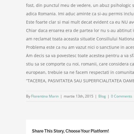
fost, din punctul meu de vedere, un abuz psihologic s
adica Romania. Imi aduc aminte ca si-au permis inclus
Este foarte clar si mai mult decat evident ca eu NU ave
Chiar daca eroarea era de partea lor nu s-au abtinut i
am reclamat toata aceasta situatie Consiliului Nation
Problema este ca nu am vazut nici o sanctiune in aces
Am decis sa va povestesc toate acestea pentru a va sfa
stiu sa se comporte cu noi, romanii, care considera c
european, trebuie sa ne facem respectati in comunita
“TACEREA, PASIVITATEA SAU SUPERFICIALITATEA OAM
By
Florentina Marin
|
martie 13th, 2015
|
Blog
|
0 Comments
Share This Story, Choose Your Platform!