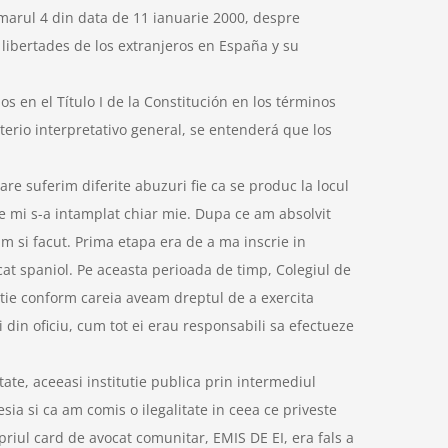
numarul 4 din data de 11 ianuarie 2000, despre
y libertades de los extranjeros en España y su
s en el Título I de la Constitución en los términos
iterio interpretativo general, se entenderá que los
re suferim diferite abuzuri fie ca se produc la locul
are mi s-a intamplat chiar mie. Dupa ce am absolvit
am si facut. Prima etapa era de a ma inscrie in
cat spaniol. Pe aceasta perioada de timp, Colegiul de
tie conform careia aveam dreptul de a exercita
i din oficiu, cum tot ei erau responsabili sa efectueze
ate, aceeasi institutie publica prin intermediul
a si ca am comis o ilegalitate in ceea ce priveste
priul card de avocat comunitar, EMIS DE EI, era fals a