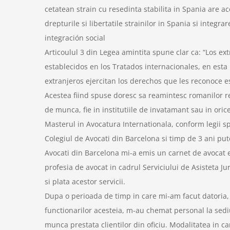
cetatean strain cu resedinta stabilita in Spania are ac
drepturile si libertatile strainilor in Spania si integ
integración social
Articoulul 3 din Legea amintita spune clar ca: “Los ex
establecidos en los Tratados internacionales, en esta 
extranjeros ejercitan los derechos que les reconoce e
Acestea fiind spuse doresc sa reamintesc romanilor rez
de munca, fie in institutiile de invatamant sau in ori
Masterul in Avocatura Internationala, conform legii sp
Colegiul de Avocati din Barcelona si timp de 3 ani pu
Avocati din Barcelona mi-a emis un carnet de avocat 
profesia de avocat in cadrul Serviciului de Asisteta Ju
si plata acestor servicii.
Dupa o perioada de timp in care mi-am facut datoria, c
functionarilor acesteia, m-au chemat personal la sedi
munca prestata clientilor din oficiu. Modalitatea in c