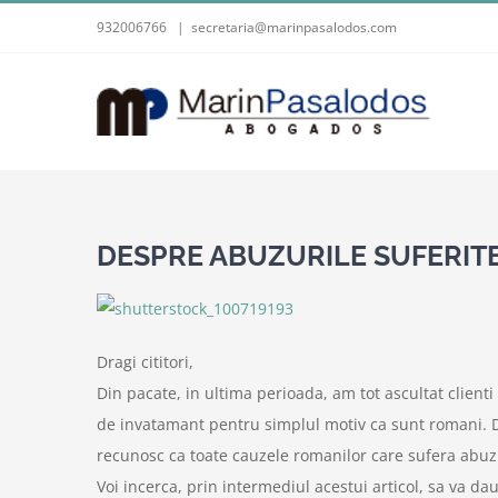
Skip
932006766
|
secretaria@marinpasalodos.com
to
content
DESPRE ABUZURILE SUFERITE 
Dragi cititori,
Din pacate, in ultima perioada, am tot ascultat clienti 
de invatamant pentru simplul motiv ca sunt romani. D
recunosc ca toate cauzele romanilor care sufera abuzu
Voi incerca, prin intermediul acestui articol, sa va da