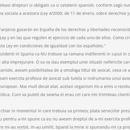
eleasi drepturi si obligatii ca si cetatenii spanioli, conform Legii 
rarea sociala a acestora (Ley 4/2000, de 11 de enero, sobre derechos 
tranjeros gozarán en España de los derechos y libertades reconocido
Ley y en las que regulen el ejercicio de cada uno de ellos. Como cr
sta Ley en condiciones de igualdad con los españoles.”
identi in Spania ca NU trebuie sa ramana indiferenti in cazul in ca
ce alta imprejurare. O sa va dau exemplul unei situatii nefericite c
aniole, aveam posibilitatea de a omologa titlul de avocat, ceea ce 
team exercita profesia de avocat sub tutela si indrumarea unui avo
european. Mai mult decat atat, acelasi organism mi-a emis o rezolu
ridica. Cum va puteti da seama ei erau cei care imi trimiteau clienti
hiar in momentul in care trebuia sa primesc plata serviciilor prest
u pentru a-mi spune ca eu nu aveam dreptul de a-mi exercita profesi
are mi-au vorbit, m-au umilit, tipand la mine si spunandu-mi ca pro