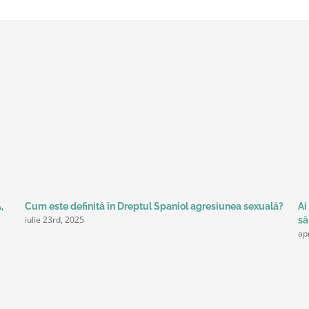
,
Cum este definită în Dreptul Spaniol agresiunea sexuală?
Ai
iulie 23rd, 2025
să
ap