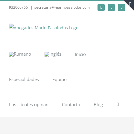
Saltar
932006766
|
secretaria@marinpasalodos.com
Facebook
LinkedIn
Instagra
al
contenido
Inicio
Especialidades
Equipo
Los clientes opinan
Contacto
Blog