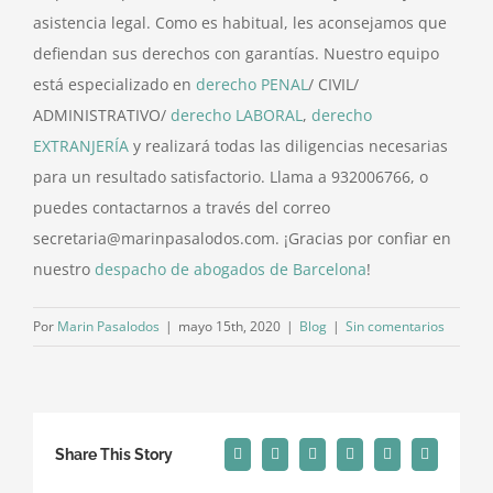
asistencia legal. Como es habitual, les aconsejamos que
defiendan sus derechos con garantías. Nuestro equipo
está especializado en
derecho PENAL
/ CIVIL/
ADMINISTRATIVO/
derecho LABORAL
,
derecho
EXTRANJERÍA
y realizará todas las diligencias necesarias
para un resultado satisfactorio. Llama a 932006766, o
puedes contactarnos a través del correo
secretaria@marinpasalodos.com. ¡Gracias por confiar en
nuestro
despacho de abogados de Barcelona
!
Por
Marin Pasalodos
|
mayo 15th, 2020
|
Blog
|
Sin comentarios
Share This Story
Facebook
X
LinkedIn
WhatsApp
Telegram
Correo
electrónico