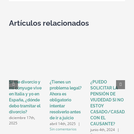
Artículos relacionados
Si me divorcio y
¿Tienes un
¿PUEDO
¿
mi cónyuge vive
problema legal?
SOLICITAR LA
R
en Italia y yo en
Ahora es
PENSIÓN DE
E
España, ¿dónde
obligatorio
VIUDEDAD SI NO
M
debo tramitar el
intentar
ESTOY
D
divorcio?
resolverlo antes
CASADO/CASADA
F
diciembre 17th,
m
de ir a juicio
CON EL
2025
S
abril 14th, 2025
|
CAUSANTE?
Sin comentarios
junio 4th, 2024
|